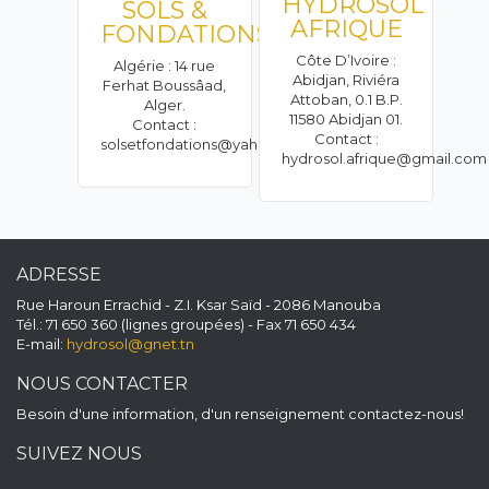
HYDROSOL
SOLS &
AFRIQUE
FONDATIONS
Côte D’Ivoire :
Algérie : 14 rue
Abidjan, Riviéra
Ferhat Boussâad,
Attoban, 0.1 B.P.
Alger.
11580 Abidjan 01.
Contact :
Contact :
solsetfondations@yahoo.fr
hydrosol.afrique@gmail.com
ADRESSE
Rue Haroun Errachid - Z.I. Ksar Saïd - 2086 Manouba
Tél.: 71 650 360 (lignes groupées) - Fax 71 650 434
E-mail:
hydrosol@gnet.tn
NOUS CONTACTER
Besoin d'une information, d'un renseignement contactez-nous!
SUIVEZ NOUS